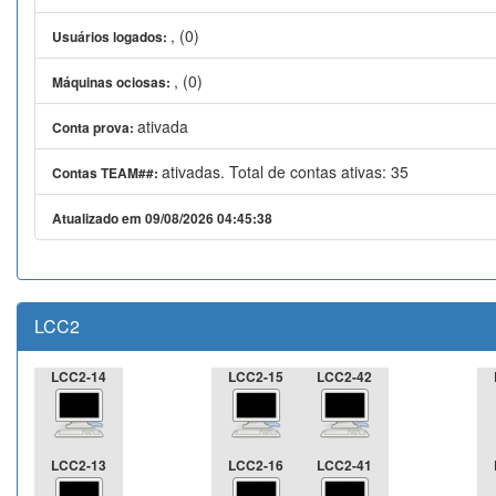
, (0)
Usuários logados:
, (0)
Máquinas ociosas:
ativada
Conta prova:
ativadas. Total de contas ativas: 35
Contas TEAM##:
Atualizado em 09/08/2026 04:45:38
LCC2
LCC2-14
LCC2-15
LCC2-42
LCC2-13
LCC2-16
LCC2-41